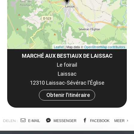
co
tar
Leaflet
| Map data ©
OpenStreetMap contributors
MARCHÉ AUX BESTIAUX DE LAISSAC
Le foirail
Laissac
12310 Laissac-Sévérac l'Église
Obtenir l'itinéraire
DELEN :
E-MAIL
MESSENGER
FACEBOOK
MEER