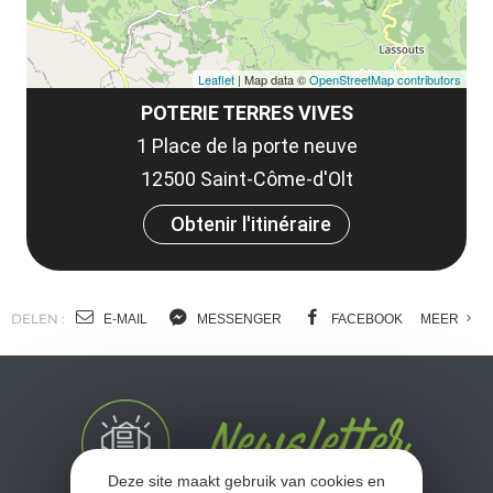
Leaflet
| Map data ©
OpenStreetMap contributors
POTERIE TERRES VIVES
1 Place de la porte neuve
12500 Saint-Côme-d'Olt
Obtenir l'itinéraire
DELEN :
E-MAIL
MESSENGER
FACEBOOK
MEER
Deze site maakt gebruik van cookies en