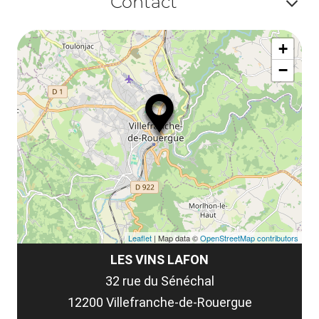
Contact
Af
+
ou
−
ma
le
co
Leaflet
| Map data ©
OpenStreetMap contributors
LES VINS LAFON
32 rue du Sénéchal
12200 Villefranche-de-Rouergue