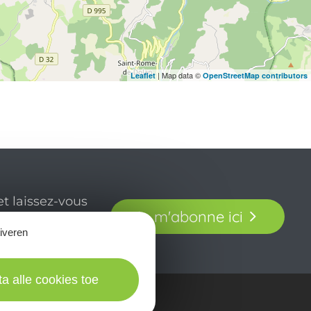
| Map data ©
Leaflet
OpenStreetMap contributors
t laissez-vous
Je m'abonne ici
our en Aveyron.
tiveren
ta alle cookies toe