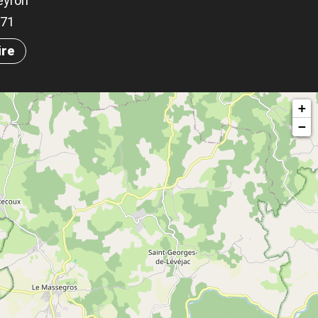
eyron
071
ire
+
−