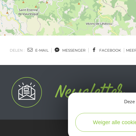
DELEN :
E-MAIL
MESSENGER
FACEBOOK
MEE
Deze s
Weiger alle cooki