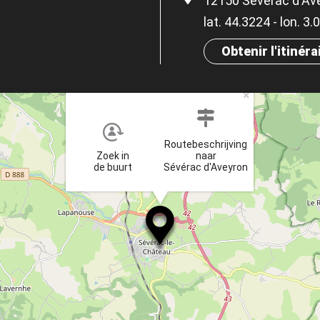
12150 Sévérac d'Av
lat. 44.3224 - lon. 3.
Obtenir l'itinéra
×
Routebeschrijving
Zoek in
naar
de buurt
Sévérac d'Aveyron