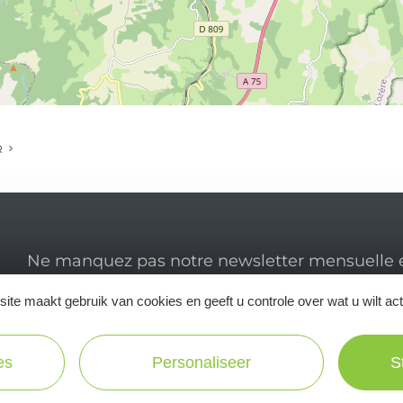
R
Ne manquez pas notre newsletter mensuelle e
inspirer pour profiter pleinement de votre séj
ite maakt gebruik van cookies en geeft u controle over wat u wilt ac
es
Personaliseer
S