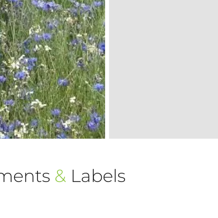
ements
&
Labels