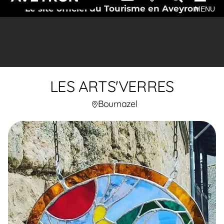
Le site officiel du Tourisme en Aveyron
MENU
LES ARTS'VERRES
Bournazel