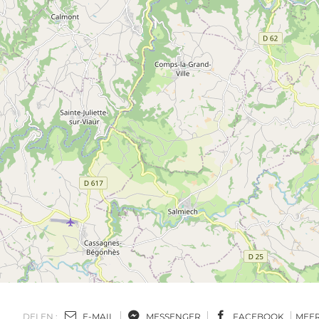
DELEN :
E-MAIL
MESSENGER
FACEBOOK
MEE