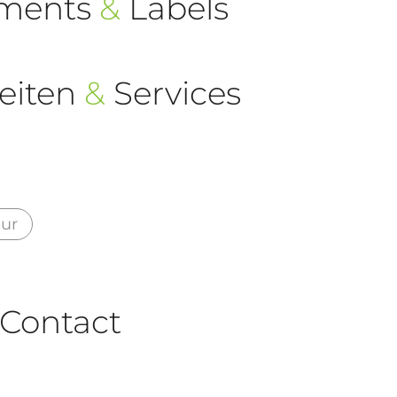
ements
&
Labels
eiten
&
Services
eur
Contact