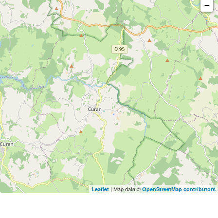
−
| Map data ©
Leaflet
OpenStreetMap contributors