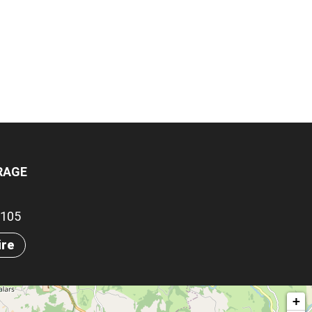
RAGE
71105
ire
+