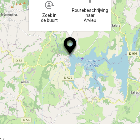
Routebeschrijving
Zoek in
naar
de buurt
Arvieu
R