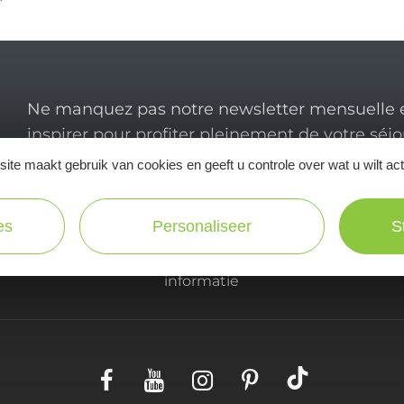
Ne manquez pas notre newsletter mensuelle e
inspirer pour profiter pleinement de votre séj
ite maakt gebruik van cookies en geeft u controle over wat u wilt ac
es
Personaliseer
S
Praktische
informatie