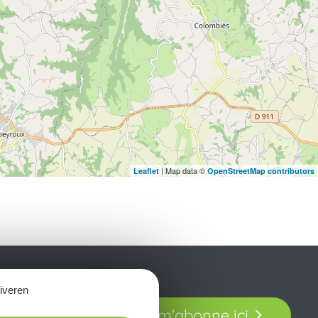
| Map data ©
Leaflet
OpenStreetMap contributors
tiveren
t laissez-vous
Je m'abonne ici