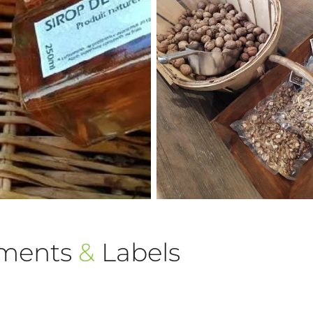
ements
&
Labels