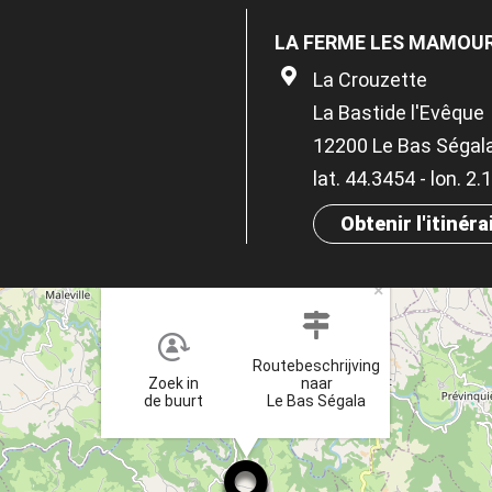
LA FERME LES MAMOU
La Crouzette
La Bastide l'Evêque
12200 Le Bas Ségal
lat. 44.3454 - lon. 2
Obtenir l'itinéra
×
Routebeschrijving
Zoek in
naar
de buurt
Le Bas Ségala