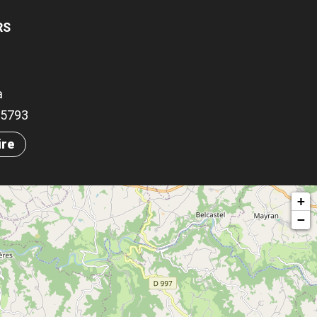
RS
a
.15793
ire
+
−