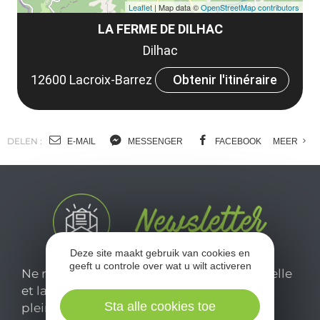
Leaflet
| Map data ©
OpenStreetMap contributors
LA FERME DE DILHAC
Dilhac
12600 Lacroix-Barrez
Obtenir l'itinéraire
DELEN :
E-MAIL
MESSENGER
FACEBOOK
MEER
Deze site maakt gebruik van cookies en
geeft u controle over wat u wilt activeren
Ne manquez pas notre newsletter mensuelle
et laissez-vous inspirer pour profiter
Sta alle cookies toe
pleinement de votre séjour en Aveyron.