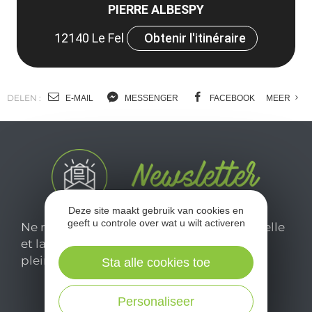
PIERRE ALBESPY
12140 Le Fel
Obtenir l'itinéraire
DELEN :
E-MAIL
MESSENGER
FACEBOOK
MEER
Deze site maakt gebruik van cookies en
geeft u controle over wat u wilt activeren
Ne manquez pas notre newsletter mensuelle
et laissez-vous inspirer pour profiter
pleinement de votre séjour en Aveyron.
Sta alle cookies toe
Personaliseer
Je m'abonne ici