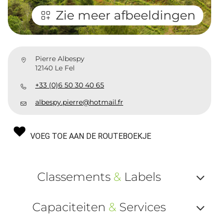
Zie meer afbeeldingen
Pierre Albespy
12140 Le Fel
+33 (0)6 50 30 40 65
albespy.pierre@hotmail.fr
VOEG TOE AAN DE ROUTEBOEKJE
Classements
&
Labels
Af
Capaciteiten
&
Services
ou