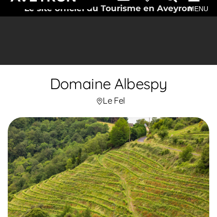
Le site officiel du Tourisme en Aveyron
MENU
Domaine Albespy
Le Fel