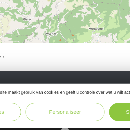
R
ite maakt gebruik van cookies en geeft u controle over wat u wilt ac
Ne manquez pas notre newsletter mensuelle e
inspirer pour profiter pleinement de votre séj
es
Personaliseer
S