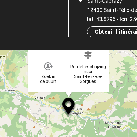
Saint-Caprazy
12400 Saint-Félix-d
lat. 43.8796 - lon. 2
Obtenir l'itinéra
×
Routebeschrijving
naar
Zoek in
Saint-Félix-de-
de buurt
Sorgues