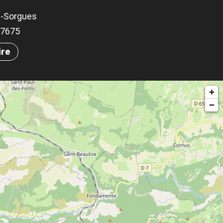
e-Sorgues
.97675
ire
+
−