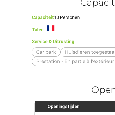
Capacit
Capaciteit
10 Personen
Talen
:
Service & Uitrusting
Car park
Huisdieren toegesta
Prestation - En partie à l'extérieu
Ope
Openingstijden