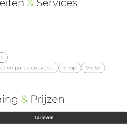
eiten
&
Services
an
r et en partie couverte
Shop
Visite
ning
&
Prijzen
Tarieven