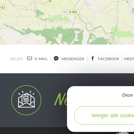
DELEN :
E-MAIL
MESSENGER
FACEBOOK
MEE
Deze s
Weiger alle cooki