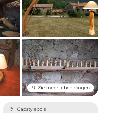
Zie meer afbeeldingen
Capstylebois