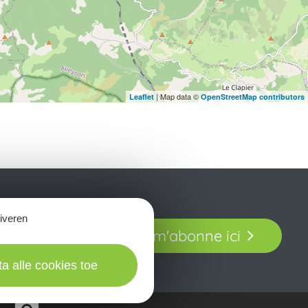
| Map data ©
Leaflet
OpenStreetMap contributors
tiveren
t laissez-vous
Je m'abonne ici
our en Aveyron.
ta alle cookies toe