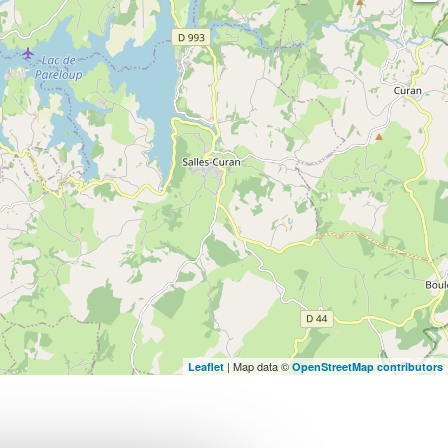
| Map data ©
Leaflet
OpenStreetMap contributors