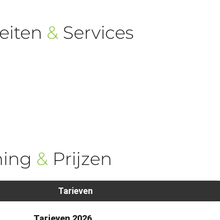
eiten
&
Services
ning
&
Prijzen
Tarieven
1
Tarieven 2026