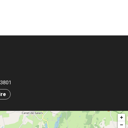
.63801
ire
+
−