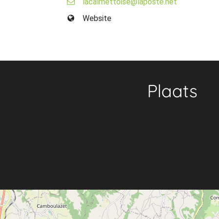
lacalmettoise@laposte.net
Website
Plaats