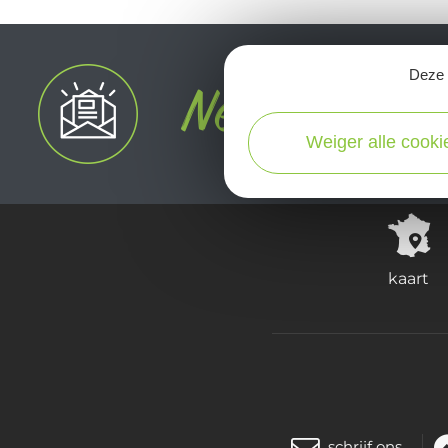
Deze s
Weiger alle cooki
kaart
schrijf ons