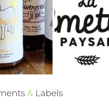
ements
&
Labels