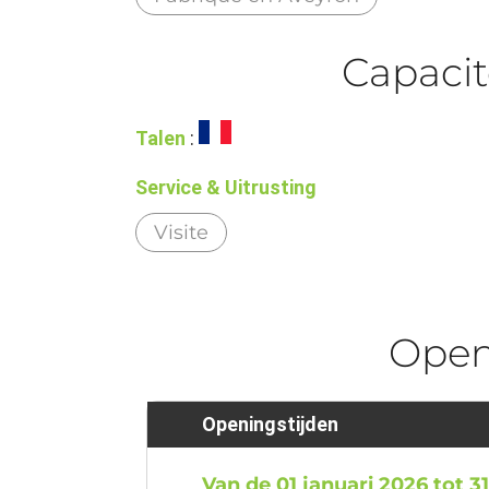
Capacit
Talen
:
Service & Uitrusting
Visite
Ope
Openingstijden
Van de 01 januari 2026 tot 3