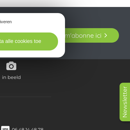
tiveren
t laissez-vous
Je m'abonne ici
our en Aveyron.
ta alle cookies toe
in beeld
Newsletter
06 48 14 48 78