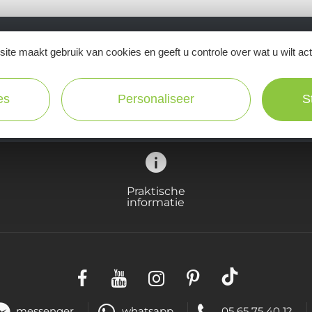
ite maakt gebruik van cookies en geeft u controle over wat u wilt ac
Ne manquez pas notre newsletter mensuelle e
inspirer pour profiter pleinement de votre séj
es
Personaliseer
S
Praktische
informatie
messenger
whatsapp
05 65 75 40 12