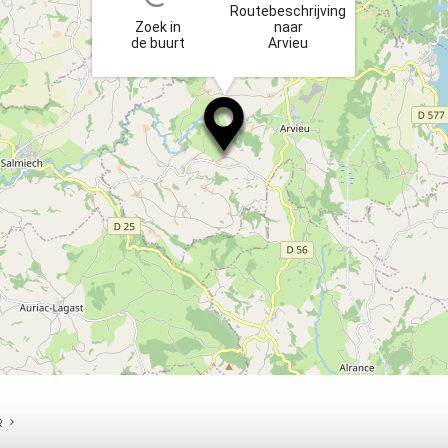
Routebeschrijving
Zoek in
naar
de buurt
Arvieu
R