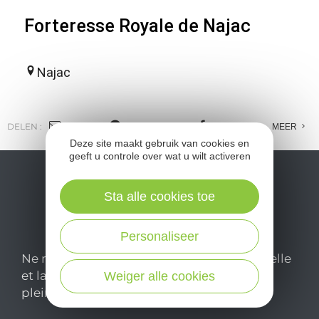
Forteresse Royale de Najac
Najac
DELEN :
E-MAIL
MESSENGER
FACEBOOK
MEER
Deze site maakt gebruik van cookies en
geeft u controle over wat u wilt activeren
Sta alle cookies toe
Personaliseer
Ne manquez pas notre newsletter mensuelle
et laissez-vous inspirer pour profiter
Weiger alle cookies
pleinement de votre séjour en Aveyron.