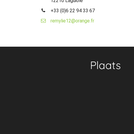
12210 Laguiole
+33 (0)6 22 94 33 67
remylie12@orange.fr
Plaats