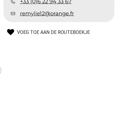
+33 (0)6 22 94 33 67
remylie12@orange.fr
VOEG TOE AAN DE ROUTEBOEKJE