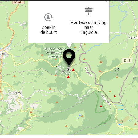
×
Routebeschrijving
Zoek in
naar
de buurt
Laguiole