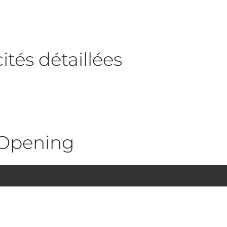
tés détaillées
Opening
1