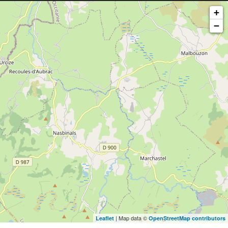
+
−
| Map data ©
Leaflet
OpenStreetMap contributors