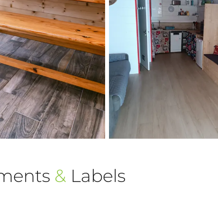
ements
&
Labels