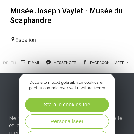
Musée Joseph Vaylet - Musée du
Scaphandre
Espalion
DELEN :
E-MAIL
MESSENGER
FACEBOOK
MEER
Deze site maakt gebruik van cookies en
geeft u controle over wat u wilt activeren
Sta alle cookies toe
Ne manquez pas notre newsletter mensuelle
Personaliseer
et laissez-vous inspirer pour profiter
pleinement de votre séjour en Aveyron.