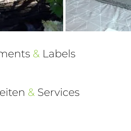
ements
&
Labels
eiten
&
Services