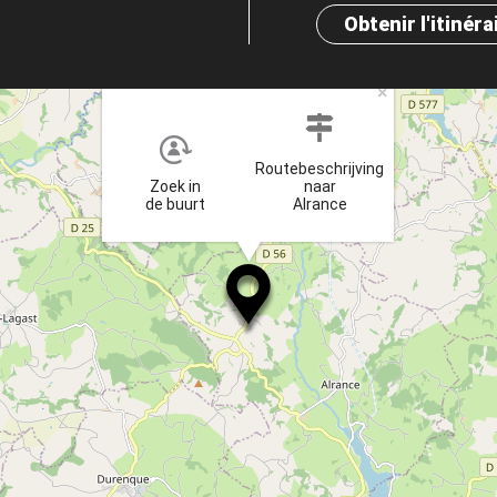
Obtenir l'itinéra
×
Routebeschrijving
Zoek in
naar
de buurt
Alrance