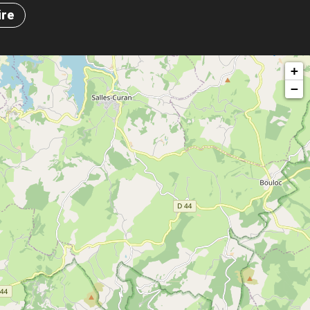
ire
+
−