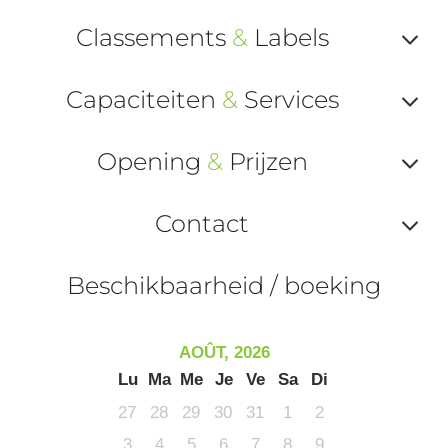
Classements
&
Labels
Af
Capaciteiten
&
Services
ou
Af
ma
Opening
&
Prijzen
ou
le
Af
ma
Contact
la
ou
le
Af
ma
Beschikbaarheid / boeking
la
ou
le
ma
ou
AOÛT, 2026
le
Lu
Ma
Me
Je
Ve
Sa
Di
et
co
27
28
29
30
31
1
2
tar
3
4
5
6
7
8
9