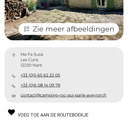
Zie meer afbeeldingen
Ma Fa Susa
Les Cuns
12230 Nant
+33 (0)5 65 62 22 05
+33 (0)6 08 14 09 79
contact@camping-roc-qui-parle-aveyron.fr
VOEG TOE AAN DE ROUTEBOEKJE