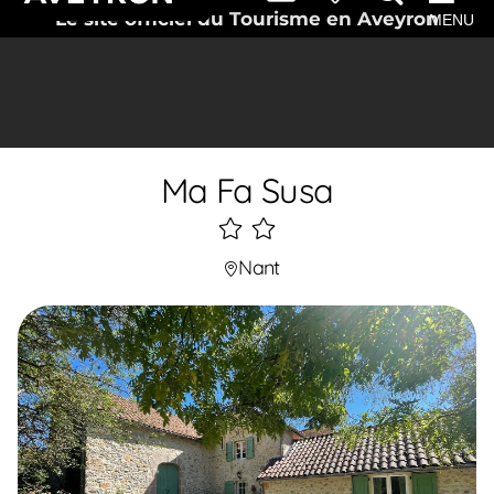
Le site officiel du Tourisme en Aveyron
MENU
Ma Fa Susa
2
étoiles
Nant