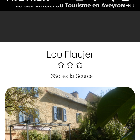
Le site officiel du Tourisme en Aveyron
MENU
Lou Flaujer
3
étoiles
Salles-la-Source