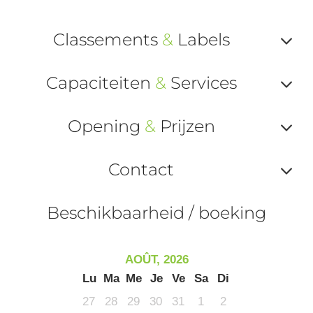
Classements
&
Labels
Af
Capaciteiten
&
Services
ou
Af
ma
Opening
&
Prijzen
ou
le
Af
ma
Contact
la
ou
le
Af
ma
Beschikbaarheid / boeking
la
ou
le
ma
ou
AOÛT, 2026
le
Lu
Ma
Me
Je
Ve
Sa
Di
et
co
27
28
29
30
31
1
2
tar