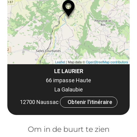
le
co
Leaflet
| Map data ©
OpenStreetMap contributors
LE LAURIER
66 impasse Haute
La Galaubie
12700 Naussac
Obtenir l'itinéraire
Om in de buurt te zien