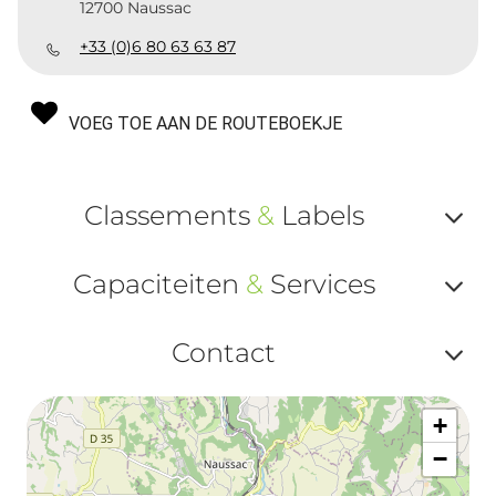
12700 Naussac
+33 (0)6 80 63 63 87
VOEG TOE AAN DE ROUTEBOEKJE
Classements
&
Labels
Af
Capaciteiten
&
Services
ou
Af
ma
Contact
ou
le
Af
ma
la
+
ou
le
−
ma
la