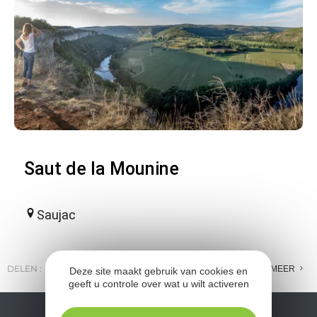
Saut de la Mounine
Saujac
DELEN :
E-MAIL
MESSENGER
FACEBOOK
MEER
Deze site maakt gebruik van cookies en
geeft u controle over wat u wilt activeren