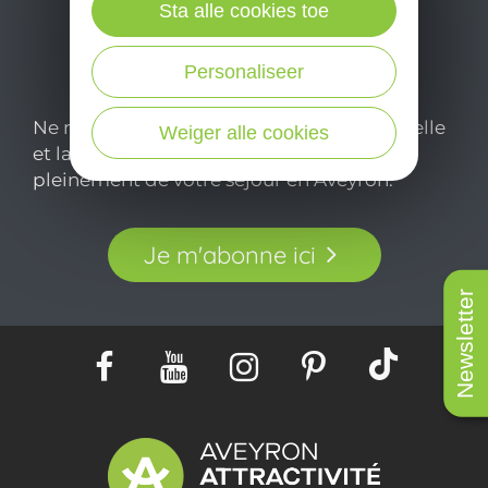
Sta alle cookies toe
Personaliseer
Ne manquez pas notre newsletter mensuelle
Weiger alle cookies
et laissez-vous inspirer pour profiter
pleinement de votre séjour en Aveyron.
Je m'abonne ici
Newsletter