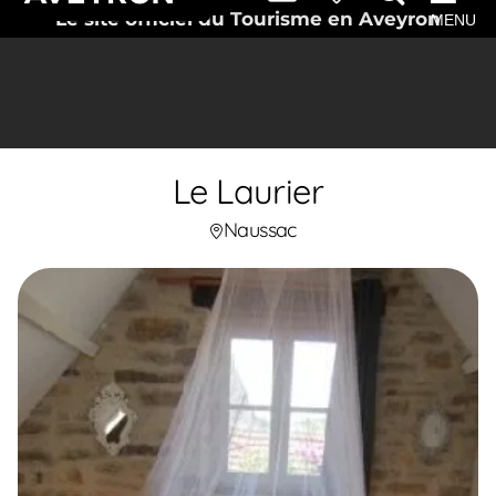
Le site officiel du Tourisme en Aveyron
MENU
Le Laurier
Naussac