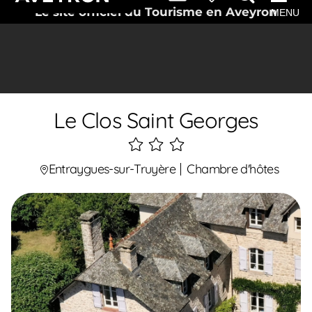
Le site officiel du Tourisme en Aveyron
MENU
Le Clos Saint Georges
3
étoiles
Entraygues-sur-Truyère
Chambre d'hôtes