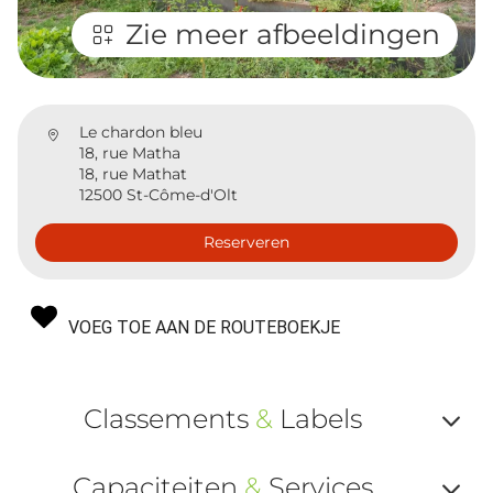
Zie meer afbeeldingen
Le chardon bleu
18, rue Matha
18, rue Mathat
12500 St-Côme-d'Olt
Reserveren
VOEG TOE AAN DE ROUTEBOEKJE
Classements
&
Labels
Af
Capaciteiten
&
Services