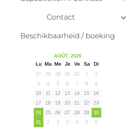
ou
Af
ma
Contact
ou
le
Af
ma
Beschikbaarheid / boeking
la
ou
le
ma
la
AOÛT, 2026
le
Lu
Ma
Me
Je
Ve
Sa
Di
co
27
28
29
30
31
1
2
3
4
5
6
7
8
9
10
11
12
13
14
15
16
17
18
19
20
21
22
23
24
25
26
27
28
29
30
31
1
2
3
4
5
6