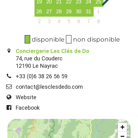
19
20
21
22
23
24
25
26
27
28
29
30
31
1
2
3
4
5
6
7
8
disponible
non disponible
Conciergerie Les Clés de Do
74, rue du Couderc
12190 Le Nayrac
+33 (0)6 38 26 56 59
contact@lesclesdedo.com
Website
Facebook
+
−