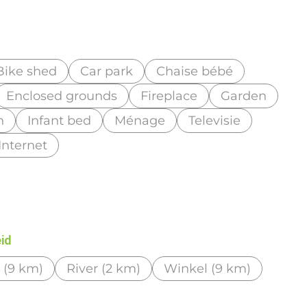
Bike shed
Car park
Chaise bébé
Enclosed grounds
Fireplace
Garden
n
Infant bed
Ménage
Televisie
 Internet
eid
(9 km)
River (2 km)
Winkel (9 km)