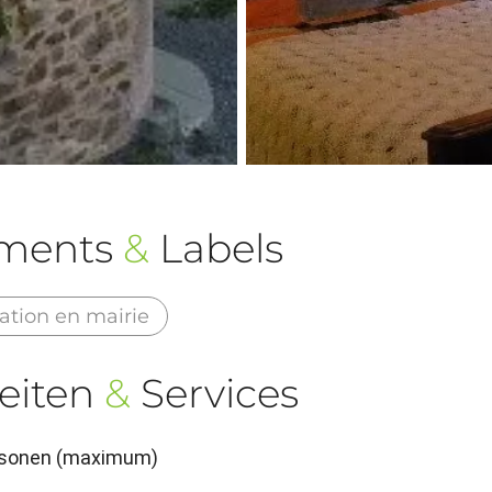
ements
&
Labels
ation en mairie
eiten
&
Services
ersonen (maximum)