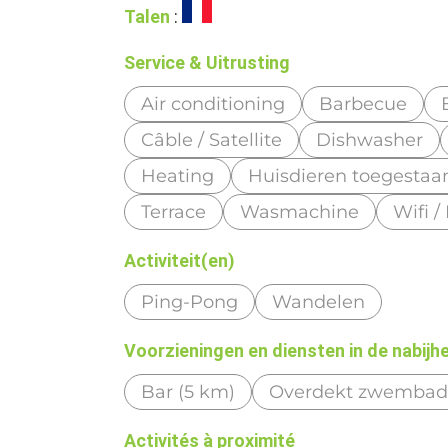
Talen
:
Service & Uitrusting
Air conditioning
Barbecue
Câble / Satellite
Dishwasher
Heating
Huisdieren toegestaa
Terrace
Wasmachine
Wifi /
Activiteit(en)
Ping-Pong
Wandelen
Voorzieningen en diensten in de nabijh
Bar (5 km)
Overdekt zwembad 
Activités à proximité