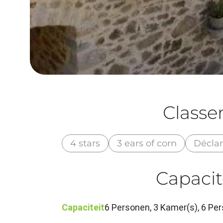
Class
4 stars
3 ears of corn
Déclar
Capacit
Capaciteit
6 Personen, 3 Kamer(s), 6 P