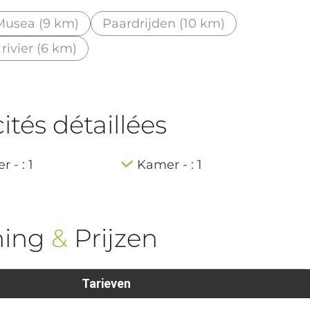
Musea (9 km)
Paardrijden (10 km)
ivier (6 km)
tés détaillées
 - : 1
Kamer - : 1
ning
&
Prijzen
Tarieven