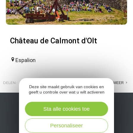
Château de Calmont d'Olt
Espalion
DELEN :
E-MAIL
MESSENGER
FACEBOOK
MEER
Deze site maakt gebruik van cookies en
geeft u controle over wat u wilt activeren
Sta alle cookies toe
Personaliseer