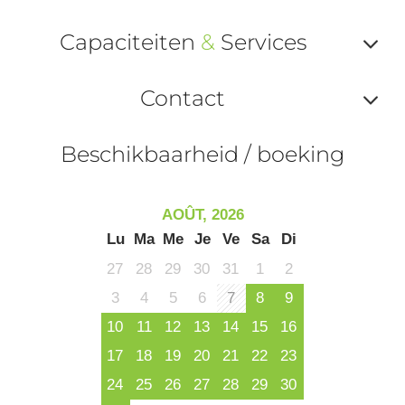
Af
Capaciteiten
&
Services
ou
Af
ma
Contact
ou
le
Af
ma
Beschikbaarheid / boeking
la
ou
le
ma
la
AOÛT, 2026
le
Lu
Ma
Me
Je
Ve
Sa
Di
co
27
28
29
30
31
1
2
3
4
5
6
7
8
9
10
11
12
13
14
15
16
17
18
19
20
21
22
23
24
25
26
27
28
29
30