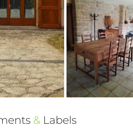
ements
&
Labels