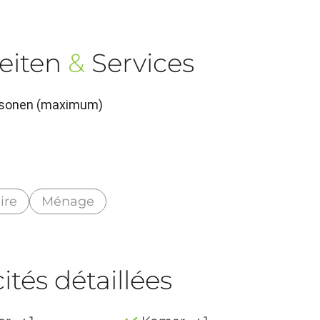
eiten
&
Services
ersonen (maximum)
ire
Ménage
tés détaillées