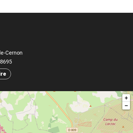
de-Cernon
.98695
ire
+
−