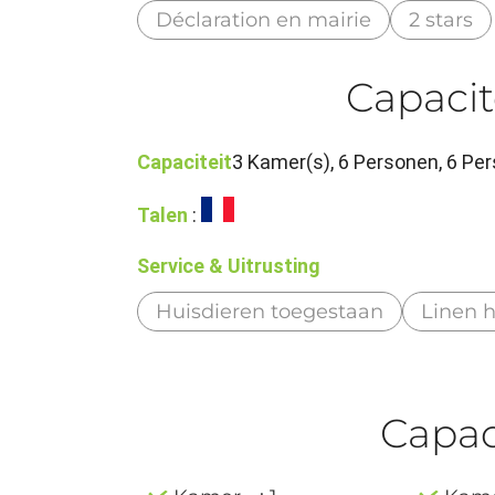
Déclaration en mairie
2 stars
Capacit
Capaciteit
3 Kamer(s), 6 Personen, 6 P
Talen
:
Service & Uitrusting
Huisdieren toegestaan
Linen h
Capaci