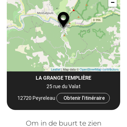
le
−
ma
ou
le
et
co
tar
Leaflet
| Map data ©
OpenStreetMap contributors
LA GRANGE TEMPLIÈRE
25 rue du Valat
12720 Peyreleau
Obtenir l'itinéraire
Om in de buurt te zien