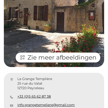
Zie meer afbeeldingen
La Grange Templière
25 rue du Valat
12720 Peyreleau
+33 (0)5 65 62 87 38
info.grangetempliere@gmail.com