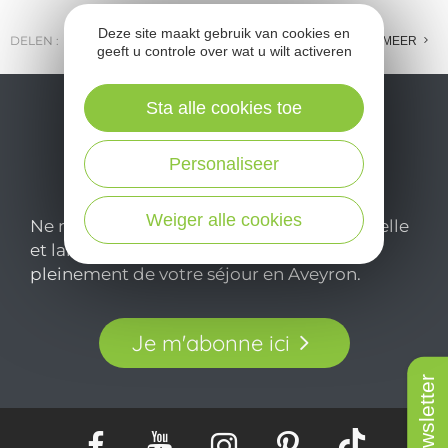
Deze site maakt gebruik van cookies en
DELEN :
E-MAIL
MESSENGER
FACEBOOK
MEER
geeft u controle over wat u wilt activeren
Sta alle cookies toe
Personaliseer
Weiger alle cookies
Ne manquez pas notre newsletter mensuelle
et laissez-vous inspirer pour profiter
pleinement de votre séjour en Aveyron.
Je m'abonne ici
Newsletter