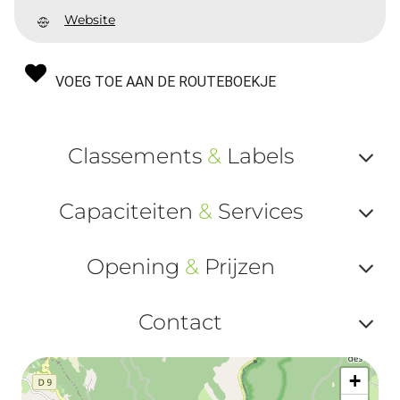
Website
VOEG TOE AAN DE ROUTEBOEKJE
Classements
&
Labels
Af
Capaciteiten
&
Services
ou
Af
ma
Opening
&
Prijzen
ou
le
Af
ma
Contact
la
ou
le
Af
ma
la
+
ou