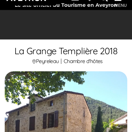
Le site officiel du Tourisme en Aveyron
MENU
La Grange Templière 2018
Peyreleau
Chambre d'hôtes