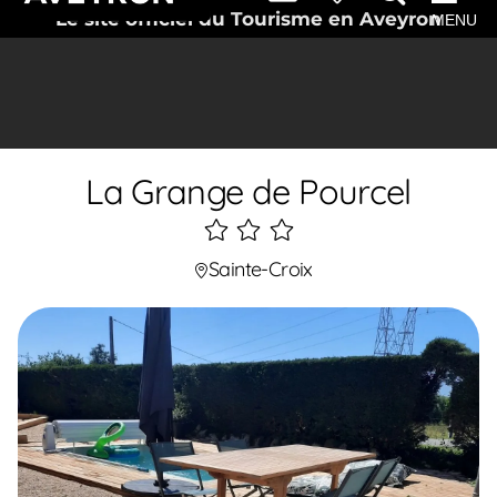
Le site officiel du Tourisme en Aveyron
MENU
La Grange de Pourcel
3
étoiles
Sainte-Croix