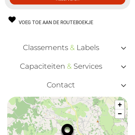
VOEG TOE AAN DE ROUTEBOEKJE
Classements
&
Labels
Af
Capaciteiten
&
Services
ou
Af
ma
Contact
ou
le
Af
ma
la
+
ou
le
−
ma
la
le