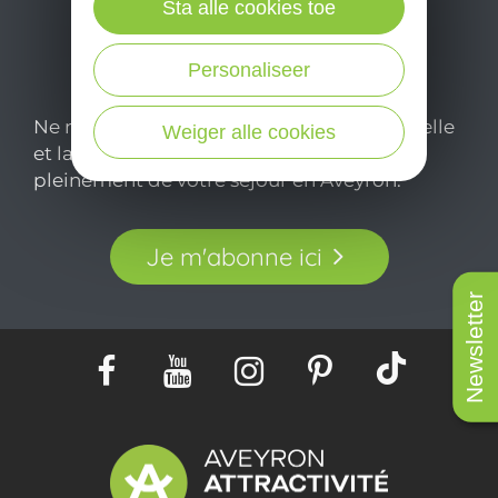
Sta alle cookies toe
Personaliseer
Ne manquez pas notre newsletter mensuelle
Weiger alle cookies
et laissez-vous inspirer pour profiter
pleinement de votre séjour en Aveyron.
Je m'abonne ici
Newsletter