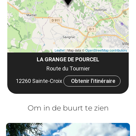
co
Leaflet
| Map data ©
OpenStreetMap contributors
LA GRANGE DE POURCEL
Route du Tournier
12260 Sainte-Croix
Obtenir l'itinéraire
Om in de buurt te zien