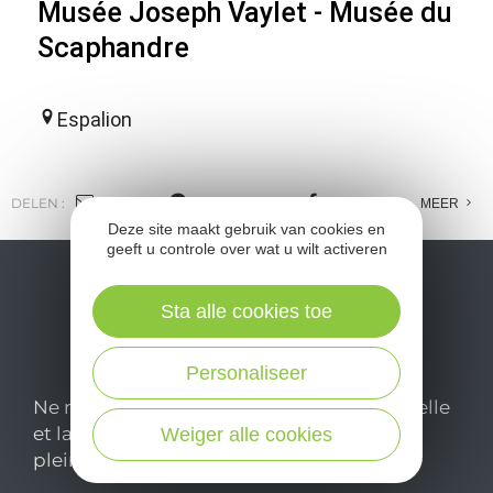
Musée Joseph Vaylet - Musée du
Scaphandre
Espalion
DELEN :
E-MAIL
MESSENGER
FACEBOOK
MEER
Deze site maakt gebruik van cookies en
geeft u controle over wat u wilt activeren
Sta alle cookies toe
Personaliseer
Ne manquez pas notre newsletter mensuelle
et laissez-vous inspirer pour profiter
Weiger alle cookies
pleinement de votre séjour en Aveyron.