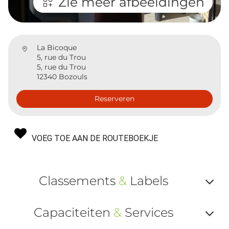
Zie meer afbeeldingen
La Bicoque
5, rue du Trou
5, rue du Trou
12340 Bozouls
Reserveren
VOEG TOE AAN DE ROUTEBOEKJE
Classements
&
Labels
Af
Capaciteiten
&
Services
ou