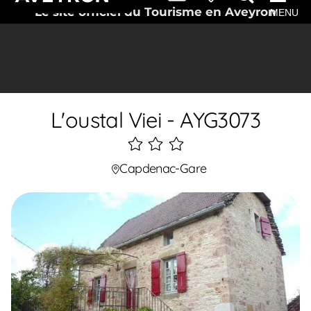
Le site officiel du Tourisme en Aveyron
MENU
L'oustal Viei - AYG3073
3
étoiles
Capdenac-Gare