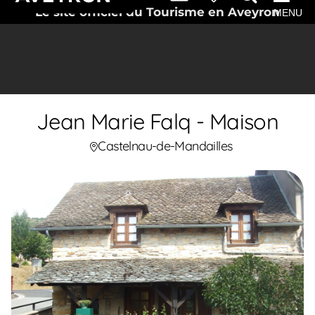
Le site officiel du Tourisme en Aveyron
MENU
Jean Marie Falq - Maison
Castelnau-de-Mandailles