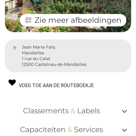
Zie meer afbeeldingen
Jean Marie Falq
Mandailles
1 rue du Calat
12500 Castelnau-de-Mandailles
VOEG TOE AAN DE ROUTEBOEKJE
Classements
&
Labels
Af
Capaciteiten
&
Services
ou