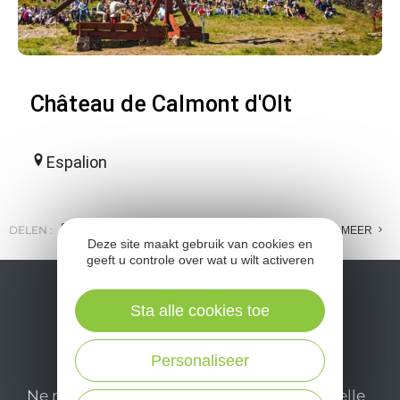
Château de Calmont d'Olt
Espalion
DELEN :
E-MAIL
MESSENGER
FACEBOOK
MEER
Deze site maakt gebruik van cookies en
geeft u controle over wat u wilt activeren
Sta alle cookies toe
Personaliseer
Ne manquez pas notre newsletter mensuelle