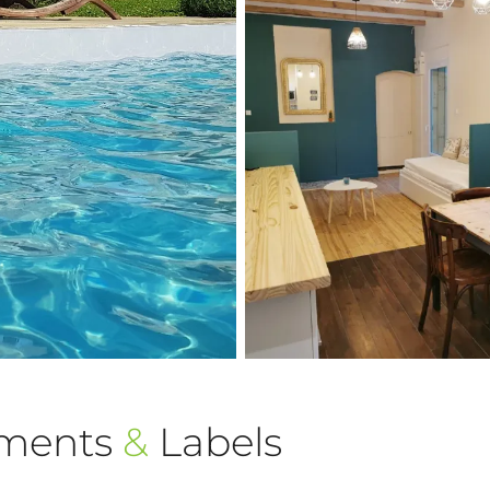
ements
&
Labels