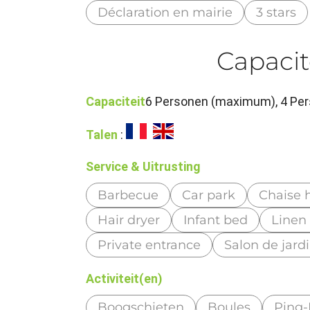
Déclaration en mairie
3 stars
Capacit
Capaciteit
6 Personen (maximum), 4 Per
Talen
:
Service & Uitrusting
Barbecue
Car park
Chaise 
Hair dryer
Infant bed
Linen 
Private entrance
Salon de jard
Activiteit(en)
Boogschieten
Boules
Ping