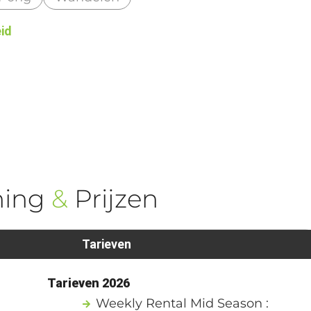
eid
ning
&
Prijzen
Tarieven
1
Tarieven 2026
Weekly Rental Mid Season :