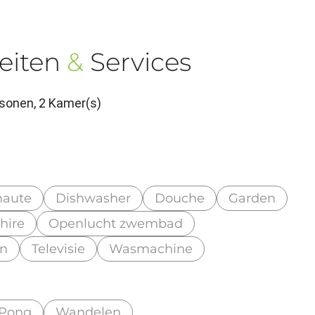
eiten
&
Services
sonen, 2 Kamer(s)
haute
Dishwasher
Douche
Garden
hire
Openlucht zwembad
in
Televisie
Wasmachine
-Pong
Wandelen