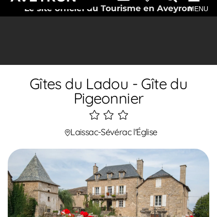
Le site officiel du Tourisme en Aveyron
MENU
Gîtes du Ladou - Gîte du
Pigeonnier
3
étoiles
Laissac-Sévérac l'Église