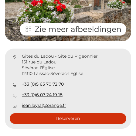
Zie meer afbeeldingen
Gîtes du Ladou - Gîte du Pigeonnier
151 rue du Ladou
Sévérac-l'Église
12310 Laissac-Séverac-l'Eglise
+33 (0)5 65 70 72 70
+33 (0)6 07 24 19 18
jean.layral@orange.fr
Reserveren