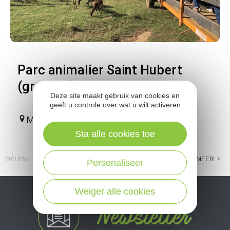
Parc animalier Saint Hubert
(groupes)
Deze site maakt gebruik van cookies en
geeft u controle over wat u wilt activeren
Montrozier
Sta alle cookies toe
DELEN :
E-MAIL
MESSENGER
FACEBOOK
MEER
Personaliseer
Weiger alle cookies