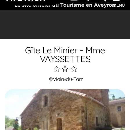
Le site officiel du Tourisme en Aveyron
MENU
Gîte Le Minier - Mme
VAYSSETTES
3
étoiles
Viala-du-Tarn