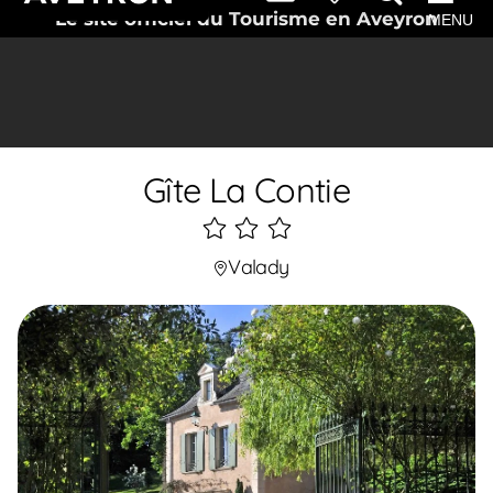
Le site officiel du Tourisme en Aveyron
MENU
Gîte La Contie
3
étoiles
Valady