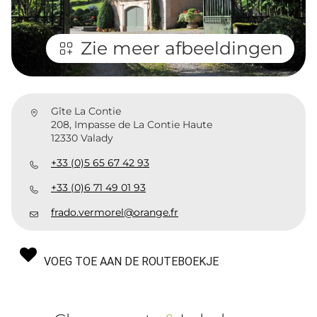
Zie meer afbeeldingen
Gîte La Contie
208, Impasse de La Contie Haute
12330 Valady
+33 (0)5 65 67 42 93
+33 (0)6 71 49 01 93
frado.vermorel@orange.fr
VOEG TOE AAN DE ROUTEBOEKJE