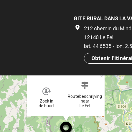
GITE RURAL DANS LA V
212 chemin du Mind
12140 Le Fel
lat. 44.6535 - lon. 2
Obtenir l'itinéra
×
Routebeschrijving
Zoek in
naar
de buurt
Le Fel