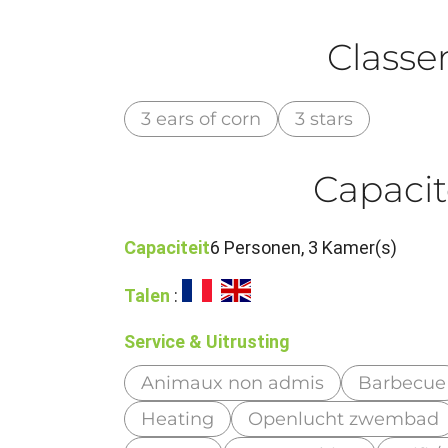
Class
3 ears of corn
3 stars
Capacit
Capaciteit
6 Personen, 3 Kamer(s)
Talen
:
Service & Uitrusting
Animaux non admis
Barbecue
Heating
Openlucht zwembad