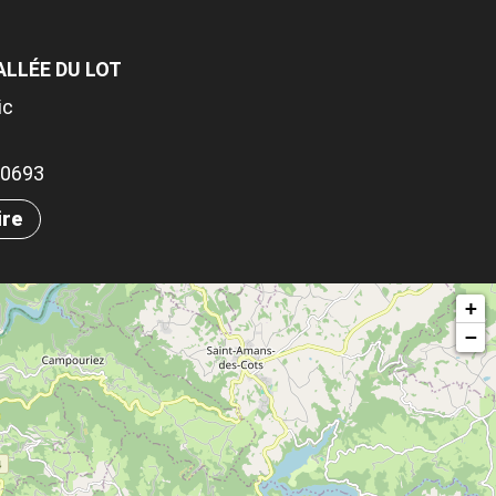
ALLÉE DU LOT
ic
.50693
ire
+
−