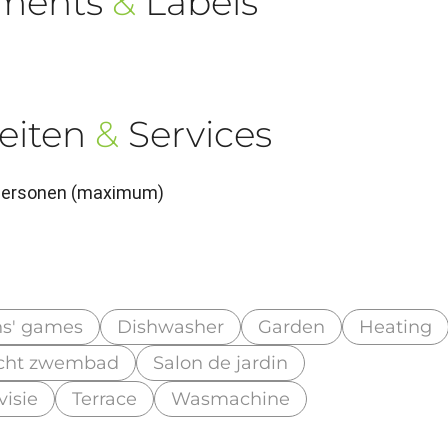
ements
&
Labels
eiten
&
Services
 Personen (maximum)
ns' games
Dishwasher
Garden
Heating
cht zwembad
Salon de jardin
visie
Terrace
Wasmachine