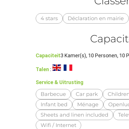
Class
4 stars
Déclaration en mairie
Capacit
Capaciteit
3 Kamer(s), 10 Personen, 10
Talen
:
Service & Uitrusting
Barbecue
Car park
Childre
Infant bed
Ménage
Openlu
Sheets and linen included
Tele
Wifi / Internet