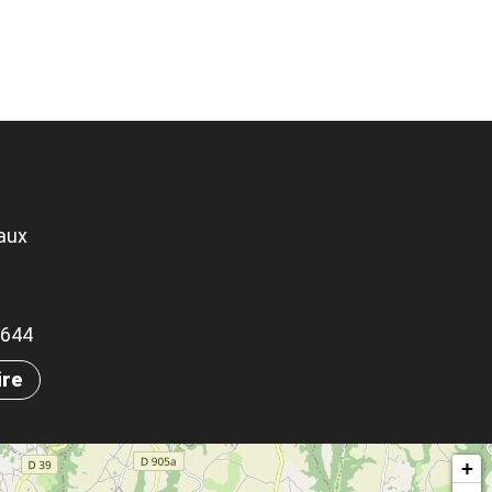
aux
.0644
ire
+