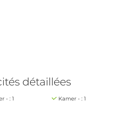
tés détaillées
 - : 1
Kamer - : 1