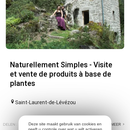
Naturellement Simples - Visite
et vente de produits à base de
plantes
Saint-Laurent-de-Lévézou
Deze site maakt gebruik van cookies en
DELEN :
E-MAIL
MESSENGER
FACEBOOK
MEER
geeft u controle over wat u wilt activeren