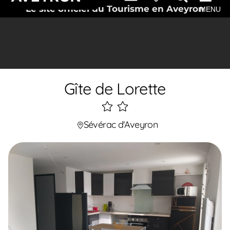
Le site officiel du Tourisme en Aveyron
MENU
Gîte de Lorette
2
étoiles
Sévérac d'Aveyron