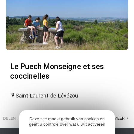
Le Puech Monseigne et ses
coccinelles
Saint-Laurent-de-Lévézou
DELEN :
E-MAIL
MESSENGER
FACEBOOK
MEER
Deze site maakt gebruik van cookies en
geeft u controle over wat u wilt activeren