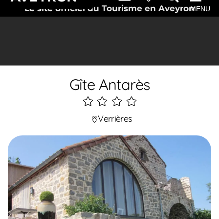
Le site officiel du Tourisme en Aveyron
MENU
Gîte Antarès
4
étoiles
Verrières