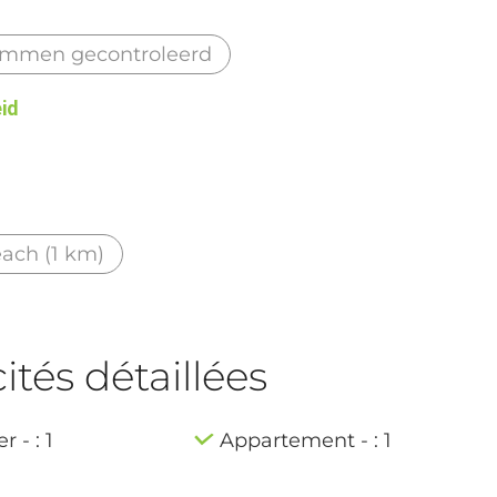
mmen gecontroleerd
eid
ach (1 km)
tés détaillées
 - : 1
Appartement - : 1