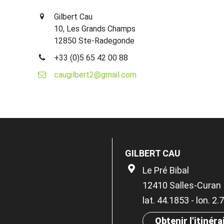
Gilbert Cau
10, Les Grands Champs
12850 Ste-Radegonde
+33 (0)5 65 42 00 88
caugilbert2@gmail.com
GILBERT CAU
Le Pré Bibal
12410 Salles-Curan
lat. 44.1853 - lon. 2
Obtenir l'itinéra