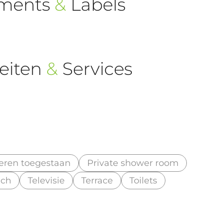
ements
&
Labels
eiten
&
Services
eren toegestaan
Private shower room
ach
Televisie
Terrace
Toilets