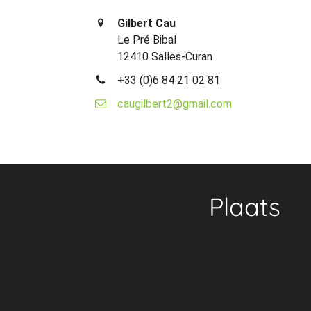
Gilbert Cau
Le Pré Bibal
12410 Salles-Curan
+33 (0)6 84 21 02 81
caugilbert2@gmail.com
Plaats