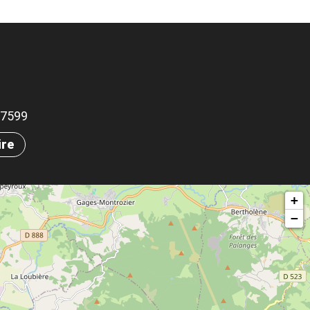
.57599
ire
+
−