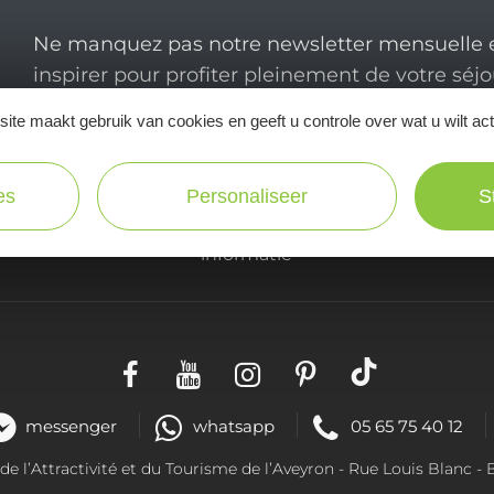
Ne manquez pas notre newsletter mensuelle e
inspirer pour profiter pleinement de votre séj
ite maakt gebruik van cookies en geeft u controle over wat u wilt ac
es
Personaliseer
S
Praktische
informatie
messenger
whatsapp
05 65 75 40 12
 l’Attractivité et du Tourisme de l’Aveyron -
Rue Louis Blanc
- 