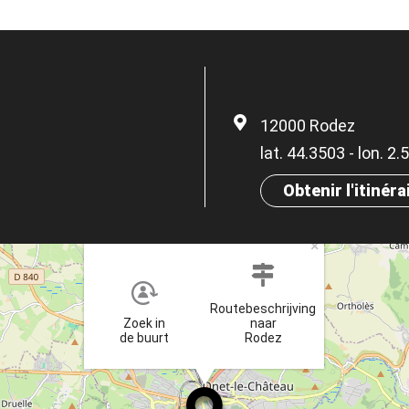
12000 Rodez
lat. 44.3503 - lon. 2
Obtenir l'itinéra
×
Routebeschrijving
Zoek in
naar
de buurt
Rodez