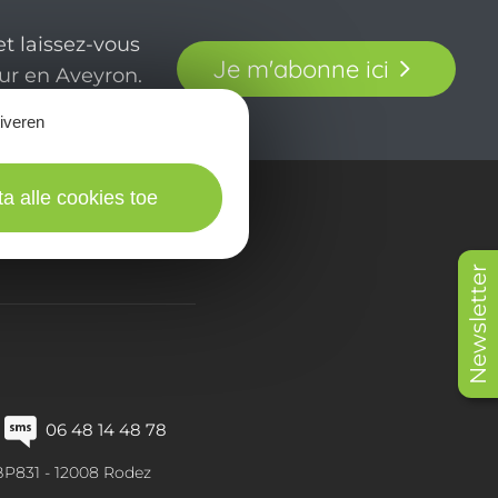
t laissez-vous
Je m'abonne ici
our en Aveyron.
tiveren
ta alle cookies toe
in beeld
Newsletter
06 48 14 48 78
BP831 -
12008
Rodez