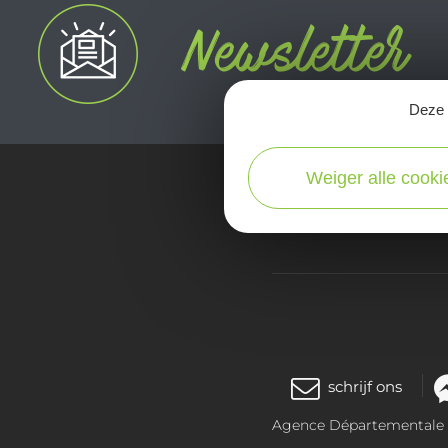
Deze s
Weiger alle cooki
kaart
schrijf ons
Agence Départementale de