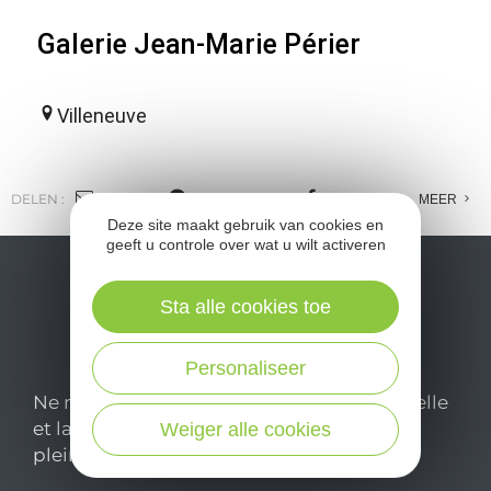
Galerie Jean-Marie Périer
Villeneuve
DELEN :
E-MAIL
MESSENGER
FACEBOOK
MEER
Deze site maakt gebruik van cookies en
geeft u controle over wat u wilt activeren
Sta alle cookies toe
Personaliseer
Ne manquez pas notre newsletter mensuelle
et laissez-vous inspirer pour profiter
Weiger alle cookies
pleinement de votre séjour en Aveyron.