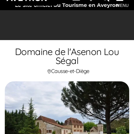
Le site officiel du Tourisme en Aveyron
MENU
Domaine de l'Asenon Lou
Ségal
Causse-et-Diège