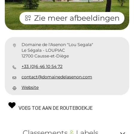
Zie meer afbeeldingen
Domaine de l'Asenon "Lou Segala"
Le Ségala - LOUPIAC
12700 Causse-et-Diège
+33 (0)6 46 10 54 72
contact@domainedelasenon.com
Website
VOEG TOE AAN DE ROUTEBOEKJE
Classements
&
Labels