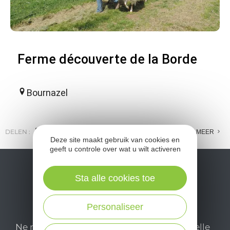
Ferme découverte de la Borde
Bournazel
DELEN :
E-MAIL
MESSENGER
FACEBOOK
MEER
Deze site maakt gebruik van cookies en
geeft u controle over wat u wilt activeren
Sta alle cookies toe
Personaliseer
Ne manquez pas notre newsletter mensuelle