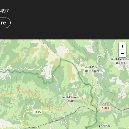
.9497
ire
+
−