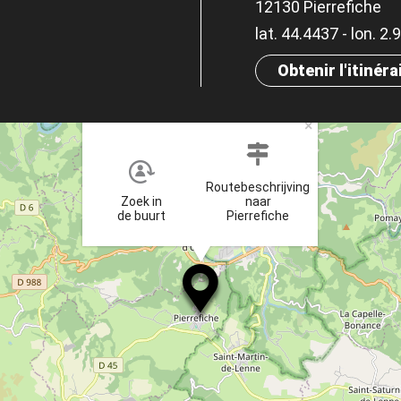
12130 Pierrefiche
lat. 44.4437 - lon. 2
Obtenir l'itinéra
×
Routebeschrijving
Zoek in
naar
de buurt
Pierrefiche