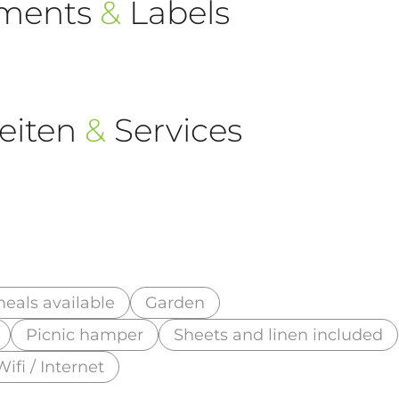
ements
&
Labels
eiten
&
Services
eals available
Garden
Picnic hamper
Sheets and linen included
Wifi / Internet