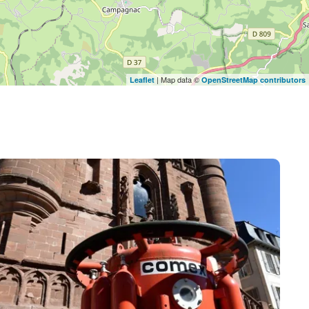
| Map data ©
Leaflet
OpenStreetMap contributors