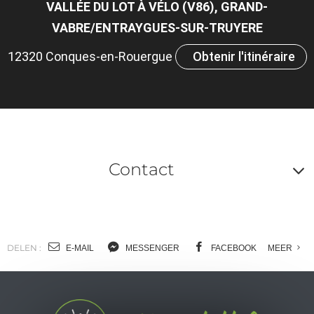
VALLÉE DU LOT À VÉLO (V86), GRAND-
VABRE/ENTRAYGUES-SUR-TRUYERE
12320 Conques-en-Rouergue
Obtenir l'itinéraire
Contact
A
o
m
DELEN :
E-MAIL
MESSENGER
FACEBOOK
MEER
l
c