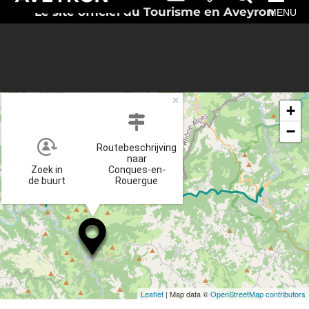
Le site officiel du Tourisme en Aveyron
MENU
×
+
−
Routebeschrijving
naar
Zoek in
Conques-en-
de buurt
Rouergue
Leaflet
| Map data ©
OpenStreetMap contributors