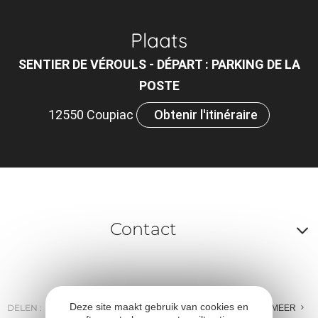
Af
o
Plaats
m
SENTIER DE VÉROULS - DÉPART : PARKING DE LA
le
POSTE
ou
12550 Coupiac
Obtenir l'itinéraire
et
ta
Contact
A
o
m
Deze site maakt gebruik van cookies en
DELEN :
E-MAIL
MESSENGER
FACEBOOK
MEER