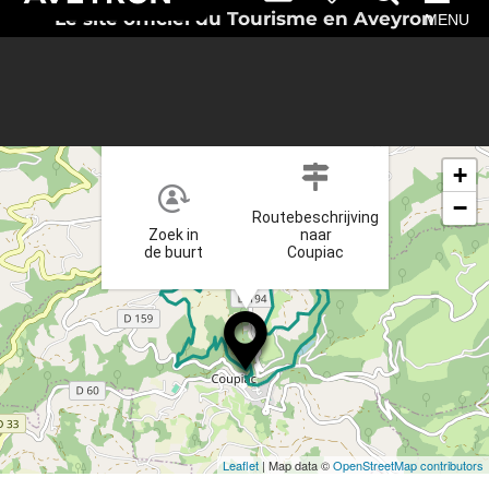
Le site officiel du Tourisme en Aveyron
MENU
×
+
−
Routebeschrijving
Zoek in
naar
de buurt
Coupiac
Leaflet
| Map data ©
OpenStreetMap contributors