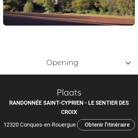
Opening
Af
o
Plaats
m
RANDONNÉE SAINT-CYPRIEN - LE SENTIER DES
le
CROIX
ou
12320 Conques-en-Rouergue
Obtenir l'itinéraire
et