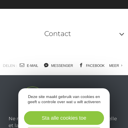
ta
Contact
A
o
m
DELEN :
E-MAIL
MESSENGER
FACEBOOK
MEER
l
c
Deze site maakt gebruik van cookies en
geeft u controle over wat u wilt activeren
Sta alle cookies toe
Ne manquez pas notre newsletter mensuelle
et laissez-vous inspirer pour profiter