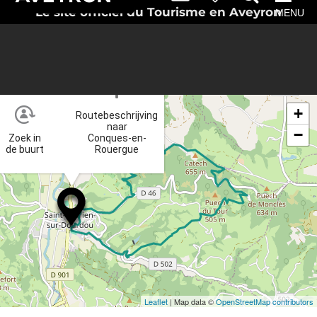
Le site officiel du Tourisme en Aveyron
MENU
×
+
Routebeschrijving
naar
−
Zoek in
Conques-en-
de buurt
Rouergue
Leaflet
| Map data ©
OpenStreetMap contributors