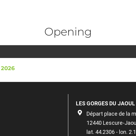
Opening
 2026
LES GORGES DU JAOUL 
Départ place de la m
12440 Lescure-Jaou
lat. 44.2306 - lon. 2