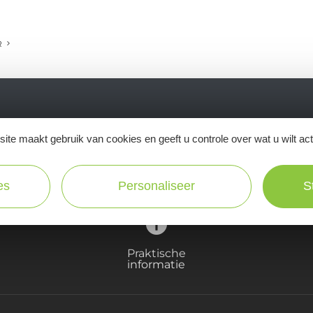
R
Ne manquez pas notre newsletter mensuelle e
ite maakt gebruik van cookies en geeft u controle over wat u wilt ac
inspirer pour profiter pleinement de votre séj
es
Personaliseer
S
Praktische
informatie