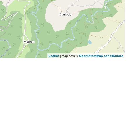
| Map data ©
Leaflet
OpenStreetMap contributors