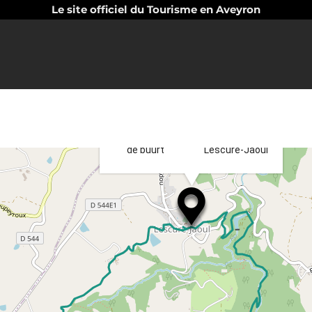
Le site officiel du Tourisme en Aveyron
×
Routebeschrijving
Zoek in
naar
de buurt
Lescure-Jaoul