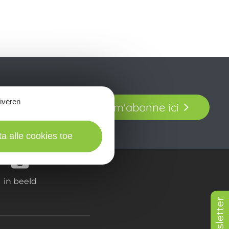
t laissez-vous
tiveren
Je m'abonne ici
our en Aveyron.
ta alle cookies toe
in beeld
Newsletter