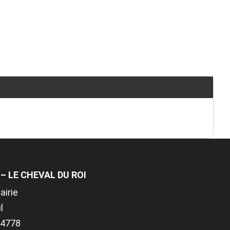
– LE CHEVAL DU ROI
airie
l
.14778