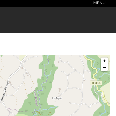
MENU
+
−