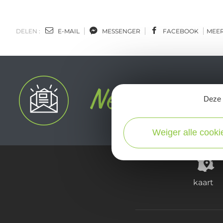
DELEN :
E-MAIL
MESSENGER
FACEBOOK
MEE
Deze s
Weiger alle cooki
kaart