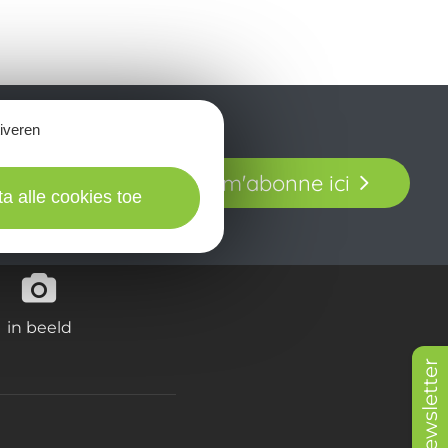
tiveren
t laissez-vous
Je m'abonne ici
our en Aveyron.
ta alle cookies toe
in beeld
Newsletter