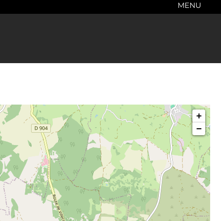
MENU
+
−