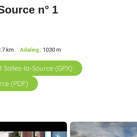
-Source n° 1
3.7 km
Adaling
: 1030 m
 Salles-la-Source (GPX)
rce (PDF)