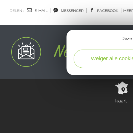
DELEN :
E-MAIL
MESSENGER
FACEBOOK
MEE
Deze s
Weiger alle cooki
kaart