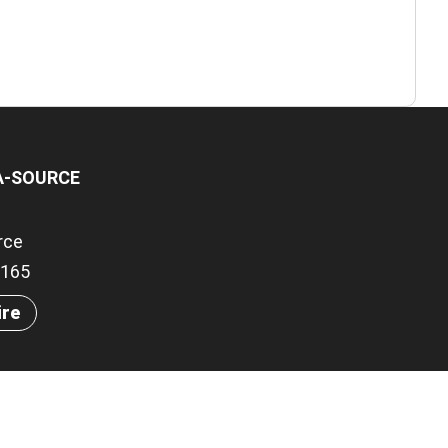
A-SOURCE
rce
.5165
ire