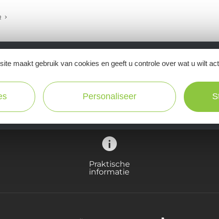
R
ite maakt gebruik van cookies en geeft u controle over wat u wilt ac
Ne manquez pas notre newsletter mensuelle e
inspirer pour profiter pleinement de votre séj
es
Personaliseer
S
Praktische
informatie