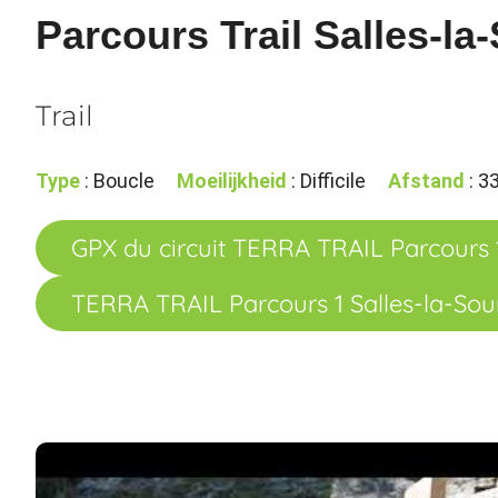
Parcours Trail Salles-la
Trail
Type
: Boucle
Moeilijkheid
: Difficile
Afstand
: 3
GPX du circuit TERRA TRAIL Parcours 1
TERRA TRAIL Parcours 1 Salles-la-Sou