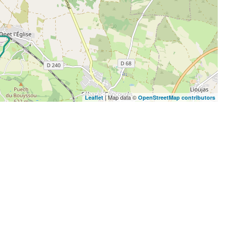
| Map data ©
Leaflet
OpenStreetMap contributors