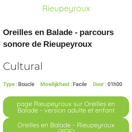
Rieupeyroux
Oreilles en Balade - parcours
sonore de Rieupeyroux
Cultural
Type
: Boucle
Moeilijkheid
: Facile
Duur
: 01h00
page Rieupeyroux sur Oreilles en
Balade - version adulte et enfant
Oreilles en Balade - Rieupeyroux
(PDF)