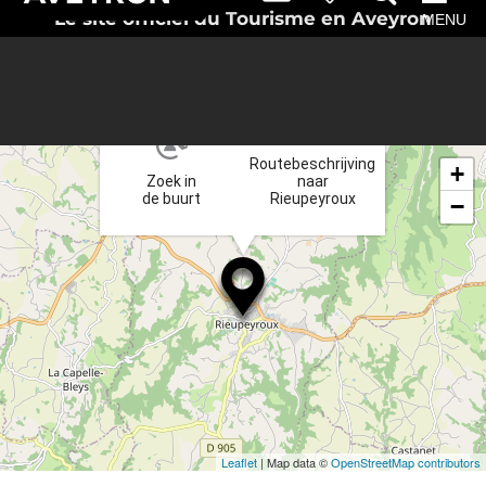
Le site officiel du Tourisme en Aveyron
MENU
×
Routebeschrijving
+
Zoek in
naar
de buurt
Rieupeyroux
−
Leaflet
| Map data ©
OpenStreetMap contributors