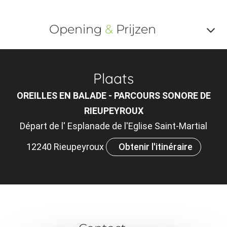
Opening
&
Prijzen
Af
o
Plaats
m
OREILLES EN BALADE - PARCOURS SONORE DE
le
RIEUPEYROUX
ou
Départ de l' Esplanade de l'Eglise Saint-Martial
et
12240 Rieupeyroux
Obtenir l'itinéraire
ta