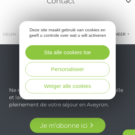
Contact
A
o
Deze site maakt gebruik van cookies en
m
DELEN :
E-MAIL
MESSENGER
FACEBOOK
MEER
geeft u controle over wat u wilt activeren
l
Sta alle cookies toe
c
Personaliseer
Weiger alle cookies
Ne manquez pas notre newsletter mensuelle
et laissez-vous inspirer pour profiter
pleinement de votre séjour en Aveyron.
Je m'abonne ici