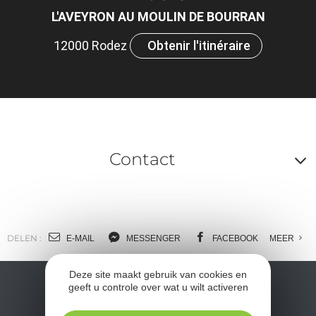
L'AVEYRON AU MOULIN DE BOURRAN
12000 Rodez
Obtenir l'itinéraire
Contact
A
o
m
DELEN :
E-MAIL
MESSENGER
FACEBOOK
MEER
l
Deze site maakt gebruik van cookies en
c
geeft u controle over wat u wilt activeren