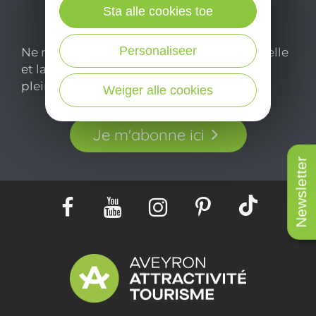
Sta alle cookies toe
Personaliseer
Ne manquez pas notre newsletter mensuelle
et laissez-vous inspirer pour profiter
pleinement de votre séjour en Aveyron.
Weiger alle cookies
Je m'abonne ici
Newsletter