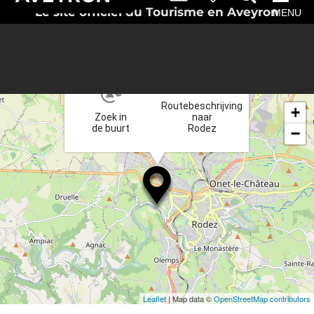
Le site officiel du Tourisme en Aveyron
MENU
×
Routebeschrijving
+
Zoek in
naar
de buurt
Rodez
−
Leaflet
| Map data ©
OpenStreetMap contributors