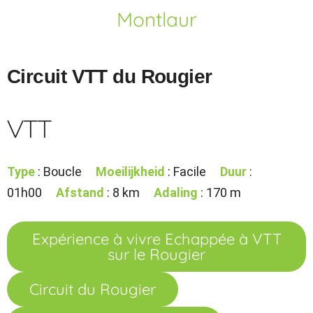
Montlaur
Circuit VTT du Rougier
VTT
Type
: Boucle
Moeilijkheid
: Facile
Duur
:
01h00
Afstand
: 8 km
Adaling
: 170 m
Expérience à vivre Echappée à VTT
sur le Rougier
Circuit du Rougier