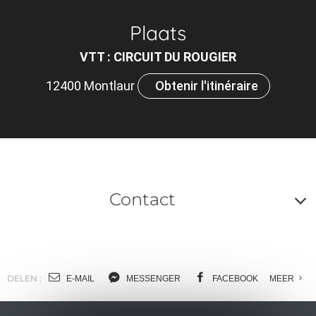
Plaats
VTT : CIRCUIT DU ROUGIER
12400 Montlaur
Obtenir l'itinéraire
Contact
A
o
m
DELEN :
E-MAIL
MESSENGER
FACEBOOK
MEER
l