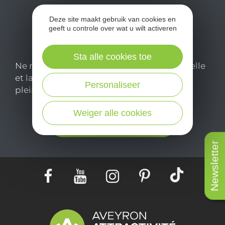
c
Deze site maakt gebruik van cookies en
geeft u controle over wat u wilt activeren
Sta alle cookies toe
Ne manquez pas notre newsletter mensuelle
et laissez-vous inspirer pour profiter
Personaliseer
pleinement de votre séjour en Aveyron.
Weiger alle cookies
Je m'abonne ici
Newsletter