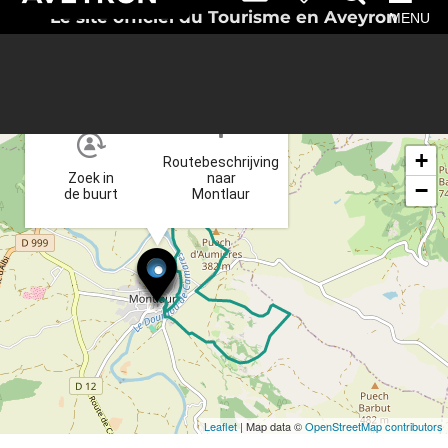
Le site officiel du Tourisme en Aveyron
MENU
×
+
Routebeschrijving
Zoek in
naar
−
de buurt
Montlaur
Leaflet
| Map data ©
OpenStreetMap contributors